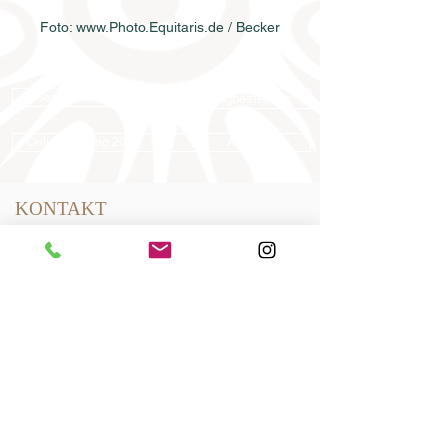
Foto: www.Photo.Equitaris.de / Becker
Samenbestellung
Katalogbestellung
Online-Katalog 2026
AGB
KONTAKT
Dressurpferde Leistungszentrum
Lodbergen GmbH
Zum Jägereck 2
49624 Löningen/Lodbergen
GERMANY
Telefon:
0049-5432-595946-0
Telefax:
0049-5432-595946-99
E-Mail:
info@dressurleistungszentrum.de