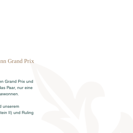
rkauf
News
Termine
Info
ann Grand Prix 
en Grand Prix und 
das Paar, nur eine 
 gewonnen.
nd unserem 
ein II) und Ruling 