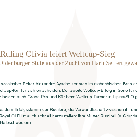
Home
Über uns
Hengste
Ve
uling Olivia feiert Weltcup-Sieg
Oldenburger Stute aus der Zucht von Harli Seifert gew
französischer Reiter Alexandre Ayache konnten im tschechischen Brno d
ltcup-Kür für sich entscheiden. Der zweite Weltcup-Erfolg in Serie für 
e beiden auch Grand Prix und Kür beim Weltcup-Turnier in Lipica/SLO
us dem Erfolgsstamm der Rudilore, die Verwandtschaft zwischen ihr u
yal OLD ist auch schnell herzustellen: ihre Mütter Rumirell (v. Grundst
n Halbschwestern.