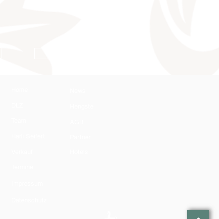
AGB
Home
News
DLZ
Hengste
Team
AGB
Harli Seifert
Partner
Verkauf
Hotels
Termine
Impressum
Datenschutz