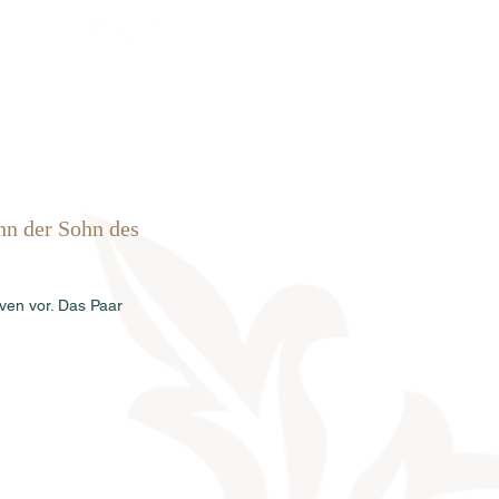
rkauf
News
Termine
Info
n der Sohn des 
ven vor. Das Paar 