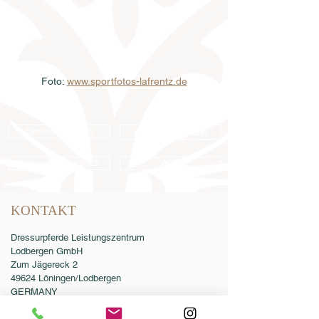
Foto: 
www.sportfotos-lafrentz.de
Samenbestellung
Katalogbestellung
Online-Katalog 2026
AGB
KONTAKT
Dressurpferde Leistungszentrum
Lodbergen GmbH
Zum Jägereck 2
49624 Löningen/Lodbergen
GERMANY
Telefon:
0049-5432-595946-0