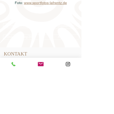
Foto: 
www.sportfotos-lafrentz.de
Samenbestellung
Katalogbestellung
Online-Katalog 2026
AGB
KONTAKT
Dressurpferde Leistungszentrum
Lodbergen GmbH
Zum Jägereck 2
49624 Löningen/Lodbergen
GERMANY
Telefon:
0049-5432-595946-0
Telefax:
0049-5432-595946-99
E-Mail:
info@dressurleistungszentrum.de