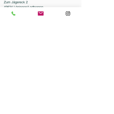
Zum Jägereck 2
49624 Löningen/Lodbergen
GERMANY
Telefon:
0049-5432-595946-0
Telefax:
0049-5432-595946-99
E-Mail:
info@dressurleistungszentrum.de
AGB
Impressum
Datenschutz