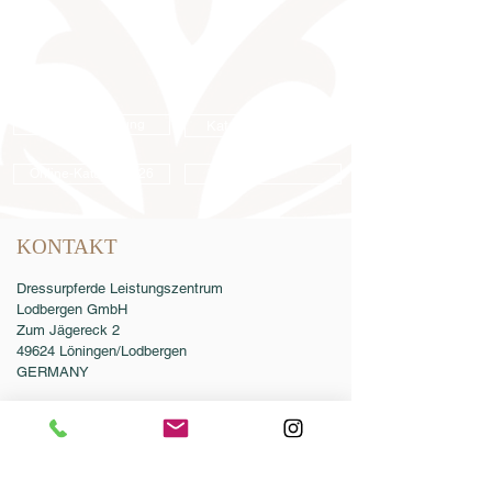
Samenbestellung
Katalogbestellung
Online-Katalog 2026
AGB
KONTAKT
Dressurpferde Leistungszentrum
Lodbergen GmbH
Zum Jägereck 2
49624 Löningen/Lodbergen
GERMANY
Telefon:
0049-5432-595946-0
Telefax:
0049-5432-595946-99
E-Mail:
info@dressurleistungszentrum.de