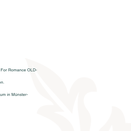
rkauf
News
Termine
Info
er For Romance OLD-
en.
rum in Münster-