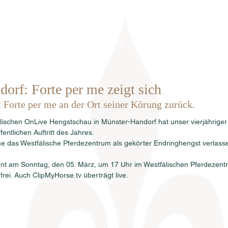
Home
Über uns
Hengste
Ve
orf: Forte per me zeigt sich
Forte per me an der Ort seiner Körung zurück.
ischen OnLive Hengstschau in Münster-Handorf hat unser vierjährig
entlichen Auftritt des Jahres.
e das Westfälische Pferdezentrum als gekörter Endringhengst verlass
nt am Sonntag, den 05. März, um 17 Uhr im Westfälischen Pferdezent
t frei. Auch ClipMyHorse.tv überträgt live.