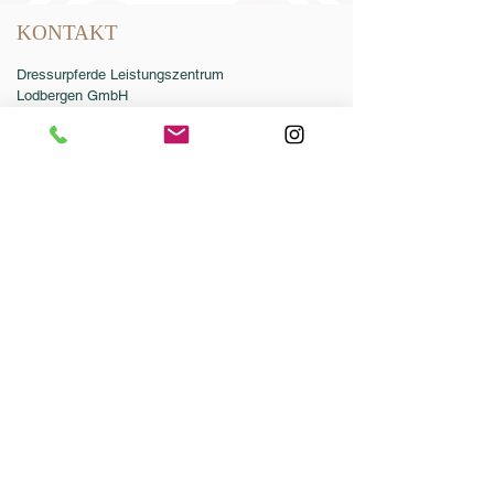
KONTAKT
Dressurpferde Leistungszentrum
Lodbergen GmbH
Zum Jägereck 2
49624 Löningen/Lodbergen
GERMANY
Telefon:
0049-5432-595946-0
Telefax:
0049-5432-595946-99
E-Mail:
info@dressurleistungszentrum.de
AGB