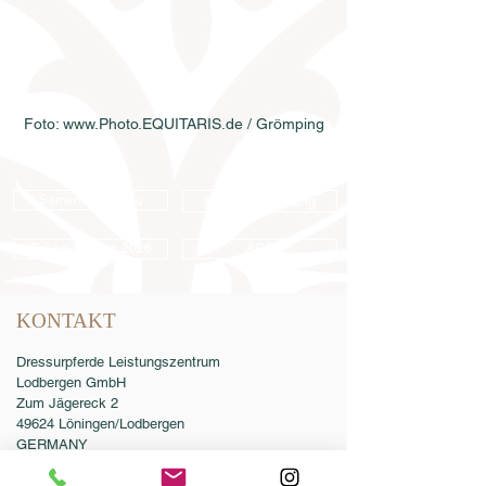
Foto: www.Photo.EQUITARIS.de / Grömping
Samenbestellung
Katalogbestellung
Online-Katalog 2026
AGB
KONTAKT
Dressurpferde Leistungszentrum
Lodbergen GmbH
Zum Jägereck 2
49624 Löningen/Lodbergen
GERMANY
Telefon:
0049-5432-595946-0