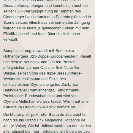
Dressurpferdeprüfungen und konnte sich auch bei
seiner HLP-Wertungsprüfung im Rahmen des
Oldenburger Landesturniers in Rastede glänzend in
Szene setzen. Gleich aus seinem ersten Jahrgang
wurden seine überaus gelungenen Fohlen mit dem
Elitetitel geehrt und teuer über die Auktionen
verkauft.
Seraphin ist eng verwandt mit Semmieke
Rothenbergers U25-Doppel-Europameisterin Flanell
und dem in Nationen- und Großen Preisen
erfolgreichen Jumper Quinaro. Sein Vater So
Unique, selbst Sohn des Triple-Dressurpferde-
Weltmeisters Sezuan und Enkel des
einflussreichen Olympiahengstes Zack, war
Hannoveraner Prämienhengst, Hengstmarkt-
Preistopper, Bundeschampion und wird von
Olympia-Multichampioness Isabell Werth auf eine
Karriere im Grand Prix-Viereck vorbereitet.
Die Mutter pref, prok, ster Basta de Jeu brachte
noch die bis Grand Prix siegreiche Horizonte de
Jeu (v. Voice). Sie ist Halbschwester zu den beiden
international bis Inter I erfolgreichen Cicero de Jeu