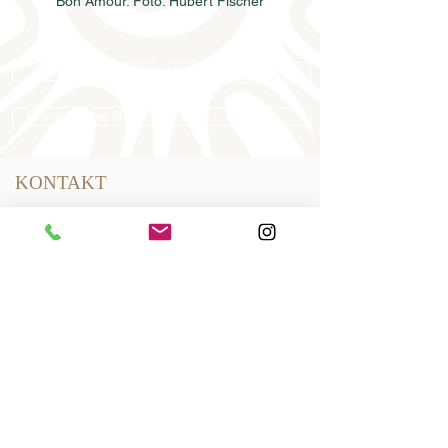
Bon Amour. Foto: Hubert Fischer
Samenbestellung
Katalogbestellung
Online-Katalog 2026
AGB
KONTAKT
Dressurpferde Leistungszentrum
Lodbergen GmbH
Zum Jägereck 2
49624 Löningen/Lodbergen
GERMANY
Telefon:
0049-5432-595946-0
Telefax:
0049-5432-595946-99
E-Mail:
info@dressurleistungszentrum.de