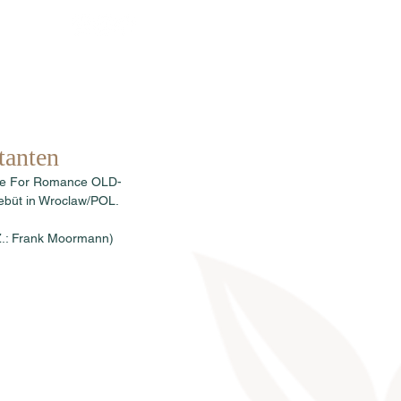
rkauf
News
Termine
Info
tanten
gene For Romance OLD-
ebüt in Wroclaw/POL.
 Z.: Frank Moormann) 