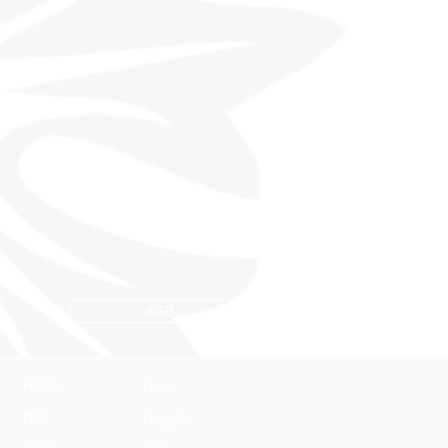
AGB
Home
News
DLZ
Hengste