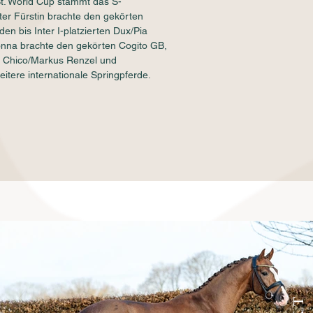
St. World Cup stammt das S-
hter Fürstin brachte den gekörten
en bis Inter I-platzierten Dux/Pia
donna brachte den gekörten Cogito GB,
er Chico/Markus Renzel und
eitere internationale Springpferde.