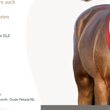
rn auch
e
rten
es DLZ
m
Drenth, Oude Pekela/NL