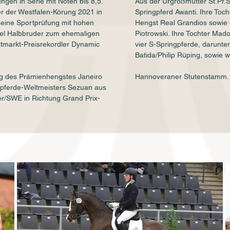
gen in Serie mit Noten bis 8,5.
Aus der Urgroßmutter St.Pr.
r der Westfalen-Körung 2021 in
Springpferd Awanti. Ihre Toc
seine Sportprüfung mit hohen
Hengst Real Grandios sowie d
uwel Halbbruder zum ehemaligen
Piotrowski. Ihre Tochter Ma
tmarkt-Preisrekordler Dynamic
vier S-Springpferde, darunt
Batida/Philip Rüping, sowie w
g des Prämienhengstes Janeiro
Hannoveraner Stutenstamm.
rpferde-Weltmeisters Sezuan aus
er/SWE in Richtung Grand Prix-