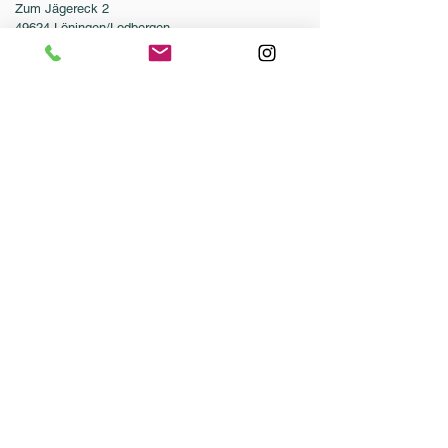
Zum Jägereck 2
49624 Löningen/Lodbergen
GERMANY
Telefon:
0049-5432-595946-0
Telefax:
0049-5432-595946-99
E-Mail:
info@dressurleistungszentrum.de
AGB
Impressum
Datenschutz