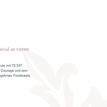
rkauf
News
Termine
Info
cial an vierter 
eute mit 72,537 
 Courage und sein 
ehrten Finaltickets 