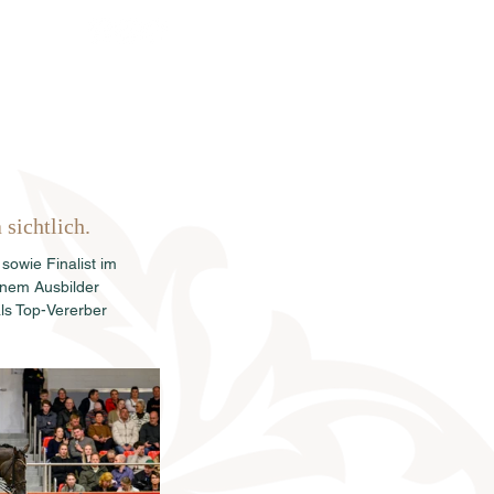
rkauf
News
Termine
Info
sichtlich.
owie Finalist im 
inem Ausbilder 
ls Top-Vererber 