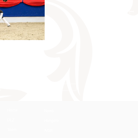
KONTAKT
AGB
Home
News
DLZ
Hengste
Team
AGB