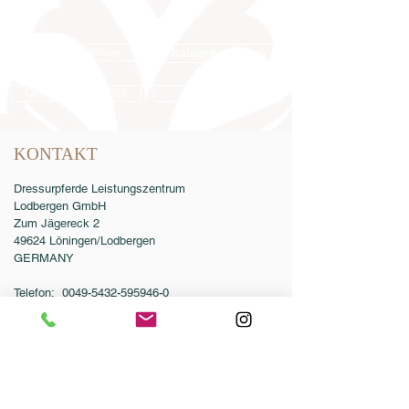
Samenbestellung
Katalogbestellung
Online-Katalog 2026
AGB
KONTAKT
Dressurpferde Leistungszentrum
Lodbergen GmbH
Zum Jägereck 2
49624 Löningen/Lodbergen
GERMANY
Telefon:
0049-5432-595946-0
Telefax:
0049-5432-595946-99
E-Mail:
info@dressurleistungszentrum.de