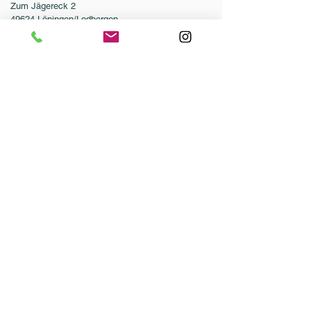
Zum Jägereck 2
49624 Löningen/Lodbergen
GERMANY
Telefon:
0049-5432-595946-0
Telefax:
0049-5432-595946-99
E-Mail:
info@dressurleistungszentrum.de
AGB
Impressum
Datenschutz