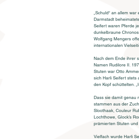
„Schuld“ an allem war e
Darmstadt beheimatete 
Seifert waren Pferde je
dunkelbraune Chronos-T
Wolfgang Mengers offe
internationalen Vielseit
Nach dem Ende ihrer sp
Namen Rudilore II. 1979
Stuten war Otto Ammerm
sich Harli Seifert ste
den Kopf schüttelten. „
Dass sie damit genau r
stammen aus der Zucht 
Sloothaak, Couleur Ru
Lochthowe, Glock’s Ro
prämierten Stuten und 
Vielfach wurde Harli S