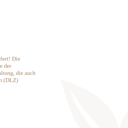
rkauf
News
Termine
Info
fert! Die 
e der 
ltung, die auch 
n (DLZ) 