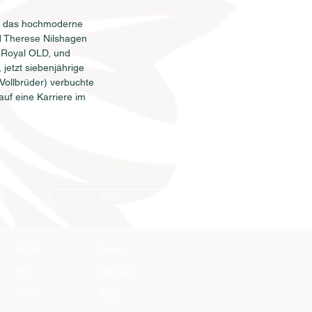
in das hochmoderne 
 Therese Nilshagen 
n Royal OLD, und 
jetzt siebenjährige 
Vollbrüder) verbuchte 
uf eine Karriere im 
AGB
Home
News
DLZ
Hengste
Team
AGB