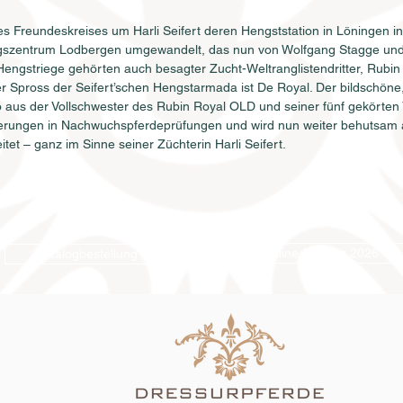
es Freundeskreises um Harli Seifert deren Hengststation in Löningen 
gszentrum Lodbergen umgewandelt, das nun von Wolfgang Stagge und
-Hengstriege gehörten auch besagter Zucht-Weltranglistendritter, Rubi
r Spross der Seifert’schen Hengstarmada ist De Royal. Der bildschöne, 
o aus der Vollschwester des Rubin Royal OLD und seiner fünf gekörten 
zierungen in Nachwuchspferdeprüfungen und wird nun weiter behutsam a
tet – ganz im Sinne seiner Züchterin Harli Seifert.
Online-Katalog 2026
Katalogbestellung