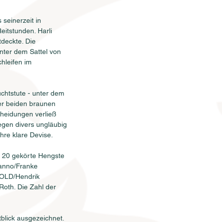
KONTAKT
seinerzeit in 
itstunden. Harli 
tdeckte. Die 
nter dem Sattel von 
hleifen im 
chtstute - unter dem 
der beiden braunen 
heidungen verließ 
egen divers ungläubig 
hre klare Devise.
r 20 gekörte Hengste 
ranno/Franke 
 OLD/Hendrik 
oth. Die Zahl der 
tblick ausgezeichnet.