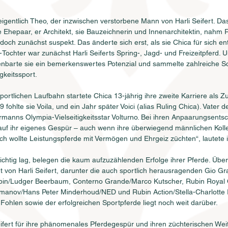
igentlich Theo, der inzwischen verstorbene Mann von Harli Seifert. Das 
Ehepaar, er Architekt, sie Bauzeichnerin und Innenarchitektin, nahm Re
doch zunächst suspekt. Das änderte sich erst, als sie Chica für sich en
ochter war zunächst Harli Seiferts Spring-, Jagd- und Freizeitpferd. U
nbarte sie ein bemerkenswertes Potenzial und sammelte zahlreiche Sc
igkeitssport.
ortlichen Laufbahn startete Chica 13-jährig ihre zweite Karriere als Zu
 fohlte sie Voila, und ein Jahr später Voici (alias Ruling Chica). Vater 
anns Olympia-Vielseitigkeitsstar Volturno. Bei ihren Anpaarungsentsc
ts auf ihr eigenes Gespür – auch wenn ihre überwiegend männlichen Koll
Ich wollte Leistungspferde mit Vermögen und Ehrgeiz züchten“, lautete i
ichtig lag, belegen die kaum aufzuzählenden Erfolge ihrer Pferde. Übe
von Harli Seifert, darunter die auch sportlich herausragenden Gio G
bin/Ludger Beerbaum, Conterno Grande/Marco Kutscher, Rubin Royal
manov/Hans Peter Minderhoud/NED und Rubin Action/Stella-Charlotte R
Fohlen sowie der erfolgreichen Sportpferde liegt noch weit darüber.
eifert für ihre phänomenales Pferdegespür und ihren züchterischen Wei