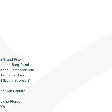
n Grand Prix-
nt und Burg-Pokal-
 Söhne, unter anderem 
r Diamonds Royal 
 (Beata Stremler)) 
KONTAKT
und Don Schufro.
eiche Pferde 
22).