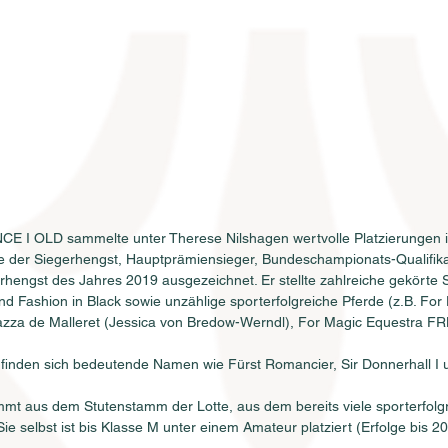
 I OLD sammelte unter Therese Nilshagen wertvolle Platzierungen i
e der Siegerhengst, Hauptprämiensieger, Bundeschampionats-Qualifika
urhengst des Jahres 2019 ausgezeichnet. Er stellte zahlreiche gekörte
nd Fashion in Black sowie unzählige sporterfolgreiche Pferde (z.B. Fo
azza de Malleret (Jessica von Bredow-Werndl), For Magic Equestra FRH
finden sich bedeutende Namen wie Fürst Romancier, Sir Donnerhall I 
mt aus dem Stutenstamm der Lotte, aus dem bereits viele sporterfolgr
e selbst ist bis Klasse M unter einem Amateur platziert (Erfolge bis 20