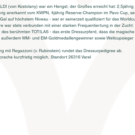
DI (von Kostolany) war ein Hengst, der Großes erreicht hat: 2,5jährig
hrig anerkannt vom KWPN, 4jährig Reserve-Champion im Pavo Cup, sel
Gal auf höchstem Niveau - war er seinerzeit qualifiziert für das Worldc
re war stets verbunden mit einer starken Frequentiertung in der Zucht: E
an des berühmten TOTILAS - das erste Dressurpferd, dass die magisch
; außerdem WM- und EM-Goldmedaillengewinner sowie Weltcupsieger i
g mit Regazzoni (v. Rubinstein) rundet das Dressurpedigree ab.
rache kurzfristig möglich, Standort 26316 Varel