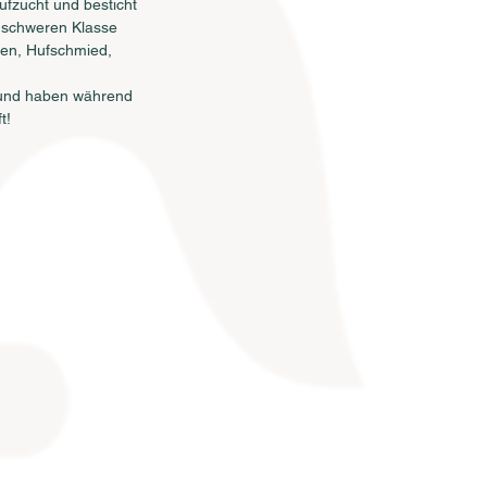
fzucht und besticht 
r schweren Klasse 
hen, Hufschmied, 
t und haben während 
t!