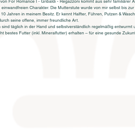
von For Romance I - Gribaldi - Regazzoni kommt aus sehr familiärer Au
 einwandfreien Charakter. Die Mutterstute wurde von mir selbst bis zu
it 10 Jahren in meinem Besitz. Er kennt Halfter, Führen, Putzen & Wasc
durch seine offene, immer freundliche Art.
 sind täglich in der Hand und selbstverständlich regelmäßig entwurm
ht bestes Futter (inkl. Mineralfutter) erhalten – für eine gesunde Zukunf