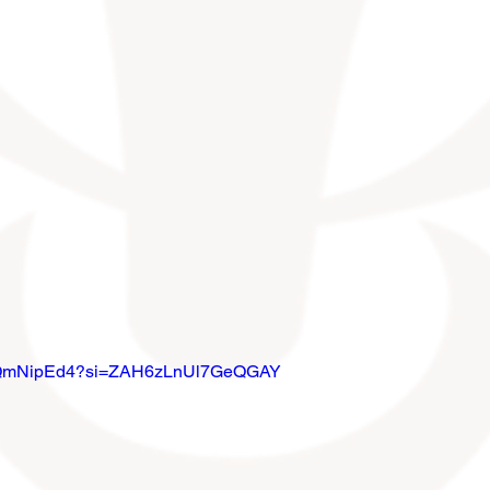
jCuQmNipEd4?si=ZAH6zLnUl7GeQGAY