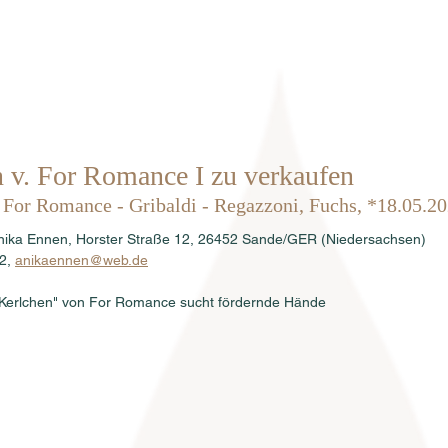
Home
Über uns
Hengste
Ve
 v. For Romance I zu verkaufen
 For Romance - Gribaldi - Regazzoni, Fuchs, *18.05.2
 Anika Ennen, Horster Straße 12, 26452 Sande/GER (Niedersachsen)
2, 
anikaennen@web.de
"Kerlchen" von For Romance sucht fördernde Hände 