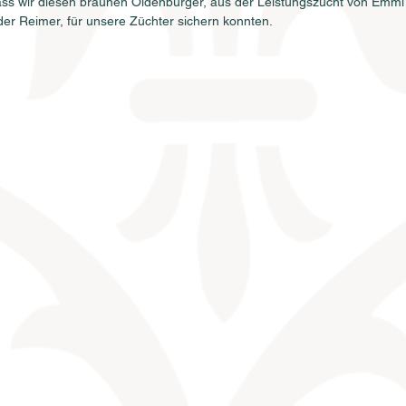
dass wir diesen braunen Oldenburger, aus der Leistungszucht von Emmi
der Reimer, für unsere Züchter sichern konnten.