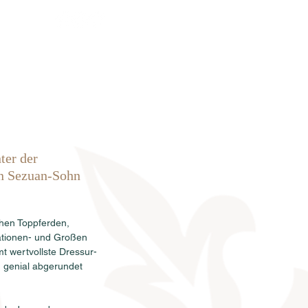
rkauf
News
Termine
Info
er der 
en Sezuan-Sohn 
chen Toppferden, 
ationen- und Großen 
 wertvollste Dressur- 
n genial abgerundet 