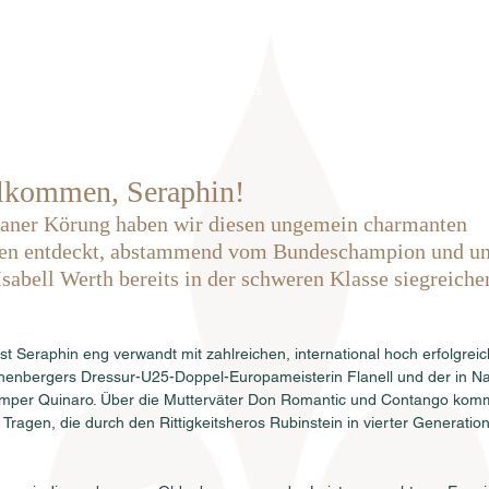
Home
Über uns
Hengste
Ve
llkommen, Seraphin!
aner Körung haben wir diesen ungemein charmanten 
n entdeckt, abstammend vom Bundeschampion und unt
sabell Werth bereits in der schweren Klasse siegreich
ist Seraphin eng verwandt mit zahlreichen, international hoch erfolgrei
enbergers Dressur-U25-Doppel-Europameisterin Flanell und der in N
umper Quinaro. Über die Mutterväter Don Romantic und Contango kommt
Tragen, die durch den Rittigkeitsheros Rubinstein in vierter Generatio