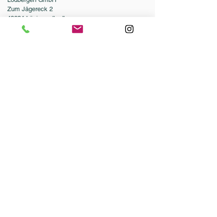
Zum Jägereck 2
49624 Löningen/Lodbergen
GERMANY
Telefon:
0049-5432-595946-0
Telefax:
0049-5432-595946-99
E-Mail:
info@dressurleistungszentrum.de
AGB
Impressum
Datenschutz