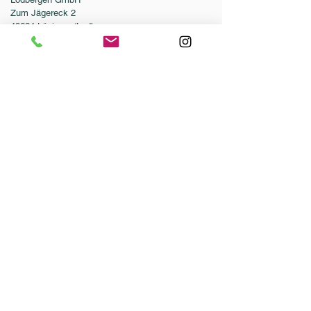
Zum Jägereck 2
49624 Löningen/Lodbergen
GERMANY
Telefon:
0049-5432-595946-0
Telefax:
0049-5432-595946-99
E-Mail:
info@dressurleistungszentrum.de
AGB
Impressum
Datenschutz