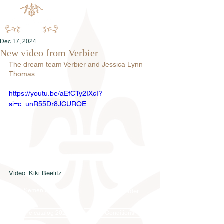
Dec 17, 2024
New video from Verbier
The dream team Verbier and Jessica Lynn 
Thomas.
https://youtu.be/aEfCTy2IXcI?
si=c_unR55Dr8JCUROE
Video: Kiki Beelitz
Semen order
Catalog order
Online catalog 2026
Conditions